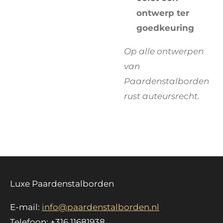
ontwerp ter
goedkeuring
Op alle ontwerpen
van
Paardenstalborden
rust auteursrecht.
Luxe Paardenstalborden
E-mail:
info@paardenstalborden.nl
Telefoon: +316 11681938