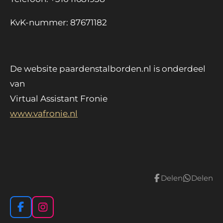
KvK-nummer: 87671182
De website paardenstalborden.nl is onderdeel
van
Virtual Assistant Fronie
www.vafronie.nl
Delen
Delen
F
I
a
n