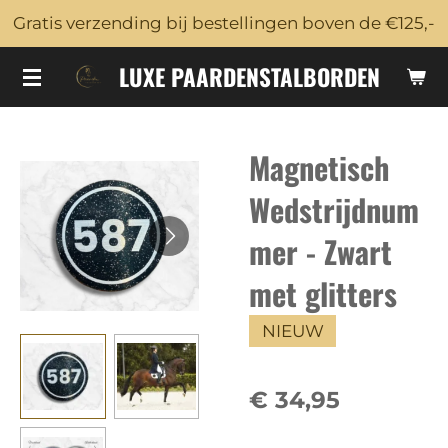
Gratis verzending bij bestellingen boven de €125,-
Ga
direct
LUXE PAARDENSTALBORDEN
naar
de
hoofdinhoud
Magnetisch
Wedstrijdnum
mer - Zwart
met glitters
NIEUW
€ 34,95