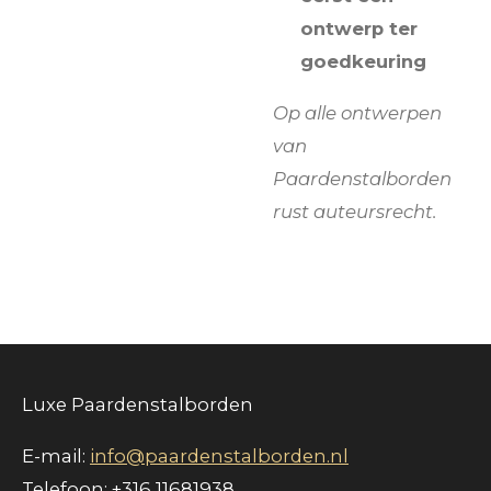
ontwerp ter
goedkeuring
Op alle ontwerpen
van
Paardenstalborden
rust auteursrecht.
Luxe Paardenstalborden
E-mail:
info@paardenstalborden.nl
Telefoon: +316 11681938