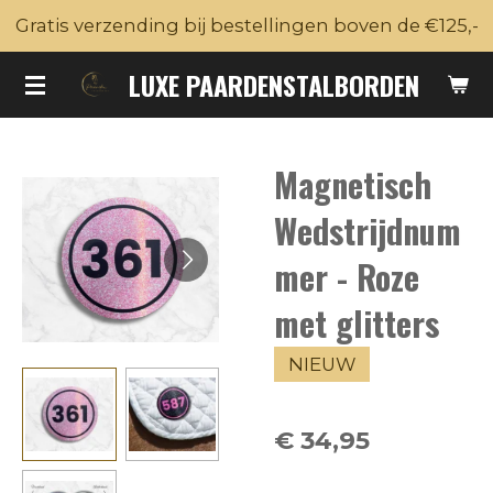
Gratis verzending bij bestellingen boven de €125,-
Ga
direct
LUXE PAARDENSTALBORDEN
naar
de
hoofdinhoud
Magnetisch
Wedstrijdnum
mer - Roze
met glitters
NIEUW
€ 34,95