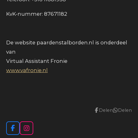
KvK-nummer: 87671182
De website paardenstalborden.nl is onderdeel
van
Virtual Assistant Fronie
www.vafronie.nl
Delen
Delen
F
I
a
n