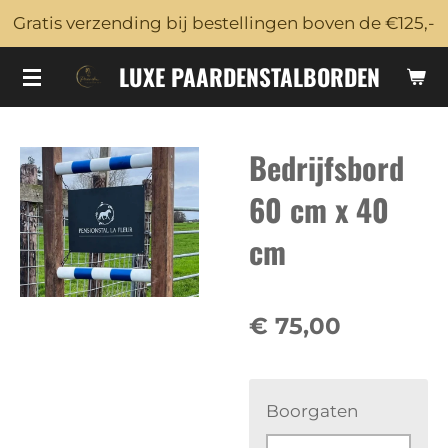
Gratis verzending bij bestellingen boven de €125,-
Ga
direct
LUXE PAARDENSTALBORDEN
naar
de
hoofdinhoud
Bedrijfsbord
60 cm x 40
cm
€ 75,00
Boorgaten