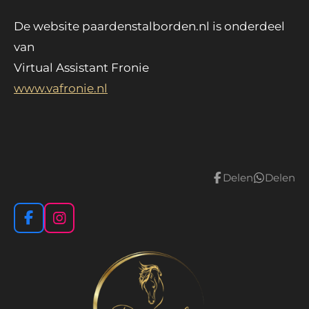
De website paardenstalborden.nl is onderdeel
van
Virtual Assistant Fronie
www.vafronie.nl
Delen
Delen
F
I
a
n
c
s
e
t
b
a
o
g
o
r