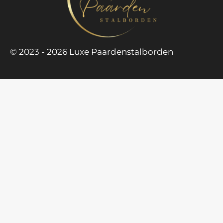
k
a
m
© 2023 - 2026 Luxe Paardenstalborden